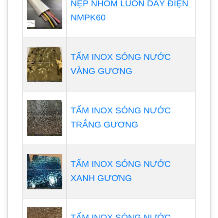
NẸP NHÔM LUỒN DÂY ĐIỆN
NMPK60
TẤM INOX SÓNG NƯỚC
VÀNG GƯƠNG
TẤM INOX SÓNG NƯỚC
TRẮNG GƯƠNG
TẤM INOX SÓNG NƯỚC
XANH GƯƠNG
TẤM INOX SÓNG NƯỚC