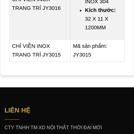
INOX 304
TRANG TRÍ JY3016
Kích thước:
32 X 11 X
1200MM
CHỈ VIỀN INOX
Mã sản phẩm:
TRANG TRÍ JY3015
JY3015
LIÊN HỆ
CTY TNHH TM XD NỘI THẤT THỜI ĐẠI MỚI