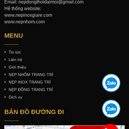
Email: nepdongthoidaimoi@gmail.com
Hệ thống website:
www.nepinoxgiare.com
www.nepnhom.com
MENU
Tin tức
Liên hệ
Giới thiệu
NẸP NHÔM TRANG TRÍ
NẸP INOX TRANG TRÍ
NẸP ĐỒNG TRANG TRÍ
Dịch vụ
BẢN ĐỒ ĐƯỜNG ĐI