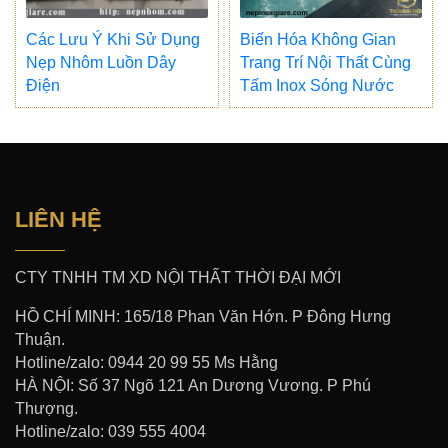
Các Lưu Ý Khi Sử Dụng
Biến Hóa Không Gian
Nẹp Nhôm Luồn Dây
Trang Trí Nội Thất Cùng
Điện
Tấm Inox Sóng Nước
LIÊN HỆ
CTY TNHH TM XD NỘI THẤT THỜI ĐẠI MỚI
HỒ CHÍ MINH: 165/18 Phan Văn Hớn. P Đông Hưng
Thuận.
Hotline/zalo: 0944 20 99 55 Ms Hằng
HÀ NỘI: Số 37 Ngõ 121 An Dương Vương. P Phú
Thượng.
Hotline/zalo: 039 555 4004