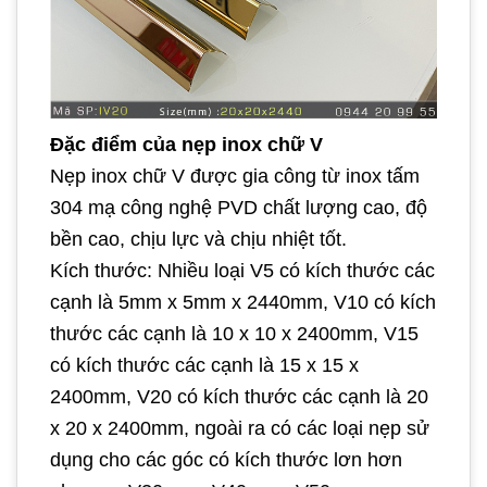
Đặc điểm của nẹp inox chữ V
Nẹp inox chữ V được gia công từ inox tấm
304 mạ công nghệ PVD chất lượng cao, độ
bền cao, chịu lực và chịu nhiệt tốt.
Kích thước: Nhiều loại V5 có kích thước các
cạnh là 5mm x 5mm x 2440mm, V10 có kích
thước các cạnh là 10 x 10 x 2400mm, V15
có kích thước các cạnh là 15 x 15 x
2400mm, V20 có kích thước các cạnh là 20
x 20 x 2400mm, ngoài ra có các loại nẹp sử
dụng cho các góc có kích thước lơn hơn