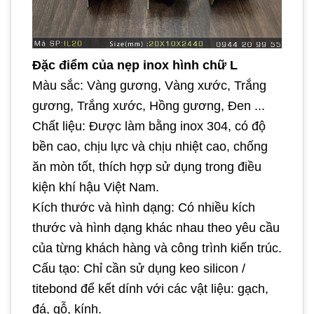
Đặc điểm của nẹp inox hình chữ L
Màu sắc: Vàng gương, Vàng xước, Trắng
gương, Trắng xước, Hồng gương, Đen ...
Chất liệu: Được làm bằng inox 304, có độ
bền cao, chịu lực và chịu nhiệt cao, chống
ăn mòn tốt, thích hợp sử dụng trong điều
kiện khí hậu Việt Nam.
Kích thước và hình dạng: Có nhiều kích
thước và hình dạng khác nhau theo yêu cầu
của từng khách hàng và công trình kiến trúc.
Cấu tạo: Chỉ cần sử dụng keo silicon /
titebond để kết dính với các vật liệu: gạch,
đá, gỗ, kính.