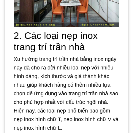
2. Các loại nẹp inox
trang trí trần nhà
Xu hướng trang trí trần nhà bằng inox ngày
nay đã cho ra đời nhiều loại nẹp với nhiều
hình dáng, kích thước và giá thành khác
nhau giúp khách hàng có thêm nhiều lựa
chọn để ứng dụng vào trang trí trần nhà sao
cho phù hợp nhất với cấu trúc ngôi nhà.
Hiện nay, các loại nẹp phổ biến bao gồm
nẹp inox hình chữ T, nẹp inox hình chữ V và
nẹp inox hình chữ L.