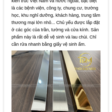
kiến trúc Việt Nam và nước ngoài, đặc biệt
là các bệnh viện, công ty, chung cư, trường
học, khu nghỉ dưỡng, khách hàng, trung tâm
thương mại lớn nhỏ... Chủ yếu được lắp đặt
ở các góc của trần, tường và cửa kính. Sản
phẩm này là rất dễ vệ sinh và lau chùi. Chỉ
cần rửa nhanh bằng giấy vệ sinh ẩm.