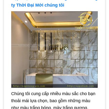
ty Thời Đại Mới chúng tôi
Chúng tôi cung cấp nhiều màu sắc cho bạn
thoải mái lựa chọn, bao gồm những màu
như màu trắng bóng, mày trắng gương,