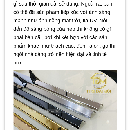
gỉ sau thời gian dài sử dụng. Ngoài ra, bạn
có thể để sản phẩm tiếp xúc với ánh sáng
mạnh như ánh nắng mặt trời, tia UV. Nói
đến độ sáng bóng của nẹp thì không có gì
phải bàn cãi, bởi khi kết hợp với các sản
phẩm khác như thạch cao, đèn, lafon, gỗ thì
ngôi nhà càng trở nên hiện đại và tinh tế
hơn.