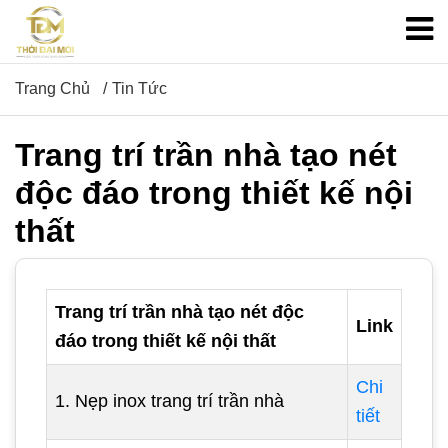
Trang Chủ
Tin Tức
Trang trí trần nhà tạo nét
độc đáo trong thiết kế nội
thất
Trang trí trần nhà tạo nét độc
Link
đáo trong thiết kế nội thất
Chi
1. Nẹp inox trang trí trần nhà
tiết