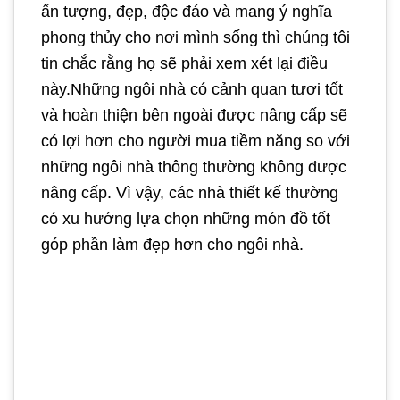
ấn tượng, đẹp, độc đáo và mang ý nghĩa
phong thủy cho nơi mình sống thì chúng tôi
tin chắc rằng họ sẽ phải xem xét lại điều
này.Những ngôi nhà có cảnh quan tươi tốt
và hoàn thiện bên ngoài được nâng cấp sẽ
có lợi hơn cho người mua tiềm năng so với
những ngôi nhà thông thường không được
nâng cấp. Vì vậy, các nhà thiết kế thường
có xu hướng lựa chọn những món đồ tốt
góp phần làm đẹp hơn cho ngôi nhà.