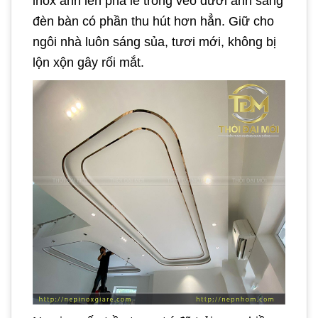
inox ánh lên pha lê trong veo dưới ánh sáng
đèn bàn có phần thu hút hơn hẳn. Giữ cho
ngôi nhà luôn sáng sủa, tươi mới, không bị
lộn xộn gây rối mắt.