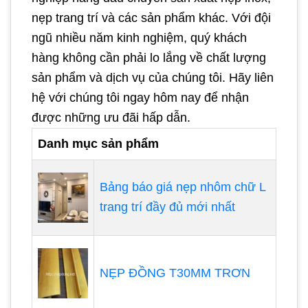
nẹp trang trí và các sản phẩm khác. Với đội
ngũ nhiều năm kinh nghiệm, quý khách
hàng không cần phải lo lắng về chất lượng
sản phẩm và dịch vụ của chúng tôi. Hãy liên
hệ với chúng tôi ngay hôm nay để nhận
được những ưu đãi hấp dẫn.
Danh mục sản phẩm
Bảng báo giá nẹp nhôm chữ L
trang trí đầy đủ mới nhất
NẸP ĐỒNG T30MM TRƠN