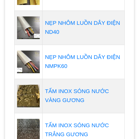
NẸP NHÔM LUỒN DÂY ĐIỆN
ND40
NẸP NHÔM LUỒN DÂY ĐIỆN
NMPK60
TẤM INOX SÓNG NƯỚC
VÀNG GƯƠNG
TẤM INOX SÓNG NƯỚC
TRẮNG GƯƠNG