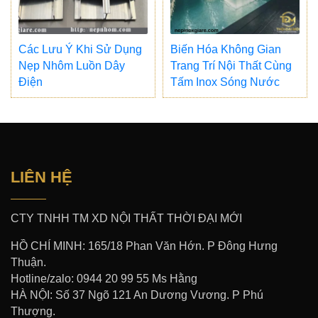
Các Lưu Ý Khi Sử Dụng
Biến Hóa Không Gian
Nẹp Nhôm Luồn Dây
Trang Trí Nội Thất Cùng
Điện
Tấm Inox Sóng Nước
LIÊN HỆ
CTY TNHH TM XD NỘI THẤT THỜI ĐẠI MỚI
HỒ CHÍ MINH: 165/18 Phan Văn Hớn. P Đông Hưng
Thuận.
Hotline/zalo: 0944 20 99 55 Ms Hằng
HÀ NỘI: Số 37 Ngõ 121 An Dương Vương. P Phú
Thượng.