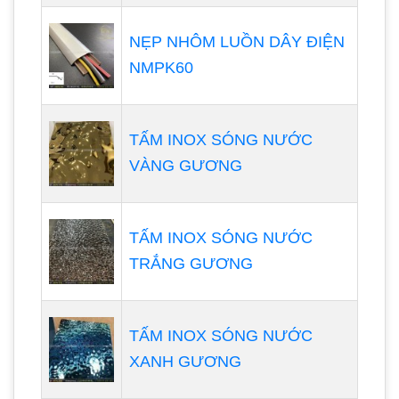
NẸP NHÔM LUỒN DÂY ĐIỆN
NMPK60
TẤM INOX SÓNG NƯỚC
VÀNG GƯƠNG
TẤM INOX SÓNG NƯỚC
TRẮNG GƯƠNG
TẤM INOX SÓNG NƯỚC
XANH GƯƠNG