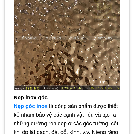
Nẹp inox góc
Nẹp góc inox
là dòng sản phẩm được thiết
kế nhằm bảo vệ các cạnh vật liệu và tạo ra
những đường ren đẹp ở các góc tường, cột
khi ốp lát gạch, đá, gỗ, kính, v.v. Niềng răng