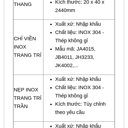
Kích thước: 20 x 40 x
THANG
2440mm
Xuất xứ: Nhập khẩu
Chất liệu: INOX 304 -
CHỈ VIỀN
Thép không gỉ
INOX
Mẫu mã: JA4015,
TRANG TRÍ
JB4011, JH3233,
JK4002,...
Xuất xứ: Nhập khẩu
Chất liệu: INOX 304 -
NẸP INOX
Thép không gỉ
TRANG TRÍ
Kích thước: Tùy chỉnh
TRẦN
theo yêu cầu
Xuất xứ: Nhập khẩu