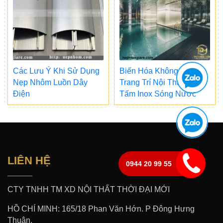
Các Lưu Ý Khi Sử Dụng
Biến Hóa Không Gian
Nẹp Nhôm Luồn Dây
Trang Trí Nội Thất Cùng
Điện
Tấm Inox Sóng Nước
LIÊN HỆ
0944 20 99 55
CTY TNHH TM XD NỘI THẤT THỜI ĐẠI MỚI
HỒ CHÍ MINH: 165/18 Phan Văn Hớn. P Đông Hưng
Thuận.