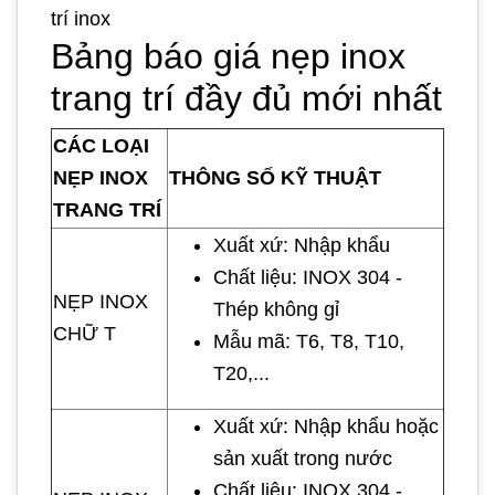
trí inox
Bảng báo giá nẹp inox
trang trí đầy đủ mới nhất
CÁC LOẠI
NẸP INOX
THÔNG SỐ KỸ THUẬT
TRANG TRÍ
Xuất xứ: Nhập khẩu
Chất liệu: INOX 304 -
NẸP INOX
Thép không gỉ
CHỮ T
Mẫu mã: T6, T8, T10,
T20,...
Xuất xứ: Nhập khẩu hoặc
sản xuất trong nước
Chất liệu: INOX 304 -