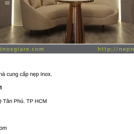
nhà cung cấp nẹp Inox.
I
 Q Tân Phú. TP HCM
.com