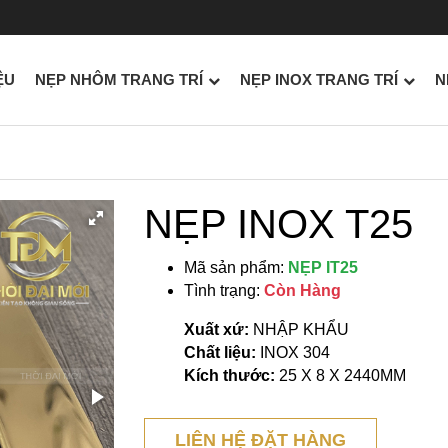
ỆU
NẸP NHÔM TRANG TRÍ
NẸP INOX TRANG TRÍ
N
NẸP INOX T25
Mã sản phẩm:
NẸP IT25
Tình trạng:
Còn Hàng
Xuất xứ:
NHẬP KHẨU
Chất liệu:
INOX 304
Kích thước:
25 X 8 X 2440MM
LIÊN HỆ ĐẶT HÀNG