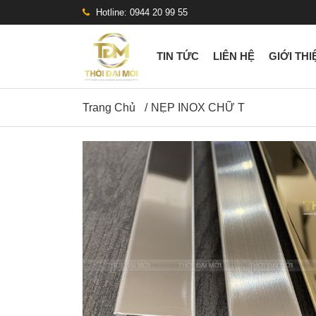
Hotline: 0944 20 99 55
TIN TỨC
LIÊN HỆ
GIỚI THI
Trang Chủ
NẸP INOX CHỮ T