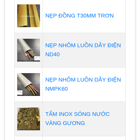
NẸP ĐỒNG T30MM TRƠN
NẸP NHÔM LUỒN DÂY ĐIỆN
ND40
NẸP NHÔM LUỒN DÂY ĐIỆN
NMPK60
TẤM INOX SÓNG NƯỚC
VÀNG GƯƠNG