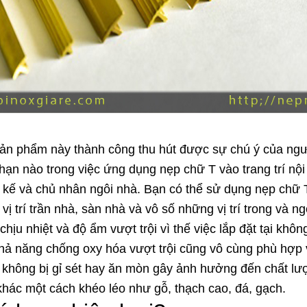
n phẩm này thành công thu hút được sự chú ý của người
 hạn nào trong việc ứng dụng nẹp chữ T vào trang trí nộ
 kế và chủ nhân ngôi nhà. Bạn có thể sử dụng nẹp chữ T
ị trí trần nhà, sàn nhà và vô số những vị trí trong và ng
hịu nhiệt và độ ẩm vượt trội vì thế việc lắp đặt tại khô
hả năng chống oxy hóa vượt trội cũng vô cùng phù hợp v
không bị gỉ sét hay ăn mòn gây ảnh hưởng đến chất lượ
u khác một cách khéo léo như gỗ, thạch cao, đá, gạch.