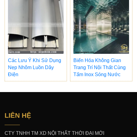
Các Lưu Ý Khi Sử Dụng
Biến Hóa Không Gian
Nẹp Nhôm Luồn Dây
Trang Trí Nội Thất Cùng
Điện
Tấm Inox Sóng Nước
LIÊN HỆ
CTY TNHH TM XD NỘI THẤT THỜI ĐẠI MỚI