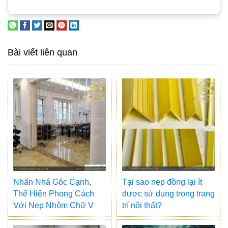
Bài viết liên quan
Nhấn Nhá Góc Cạnh,
Tại sao nẹp đồng lại ít
Thể Hiện Phong Cách
được sử dụng trong trang
Với Nẹp Nhôm Chữ V
trí nội thất?