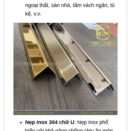
ngoại thất, sàn nhà, tấm vách ngăn, tủ
kệ, v.v.
Nẹp inox 304 chữ U
: Nẹp inox phổ
biến với khả năng chống chịu ăn mòn