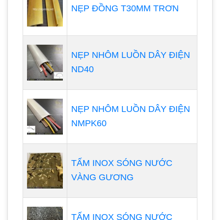
NẸP ĐỒNG T30MM TRƠN
NẸP NHÔM LUỒN DÂY ĐIỆN
ND40
NẸP NHÔM LUỒN DÂY ĐIỆN
NMPK60
TẤM INOX SÓNG NƯỚC
VÀNG GƯƠNG
TẤM INOX SÓNG NƯỚC