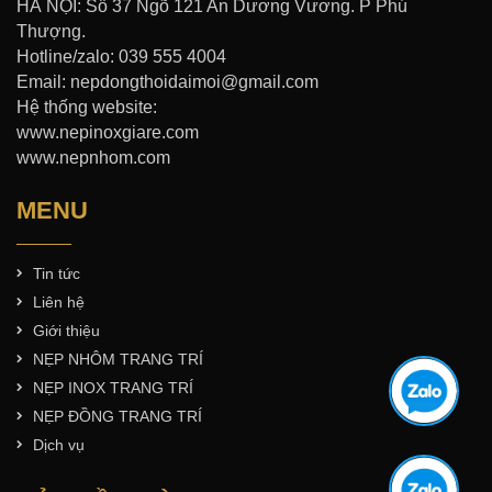
HÀ NỘI: Số 37 Ngõ 121 An Dương Vương. P Phú
Thượng.
Hotline/zalo: 039 555 4004
Email: nepdongthoidaimoi@gmail.com
Hệ thống website:
www.nepinoxgiare.com
www.nepnhom.com
MENU
Tin tức
Liên hệ
Giới thiệu
NẸP NHÔM TRANG TRÍ
NẸP INOX TRANG TRÍ
NẸP ĐỒNG TRANG TRÍ
Dịch vụ