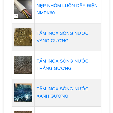
NẸP NHÔM LUỒN DÂY ĐIỆN
NMPK60
TẤM INOX SÓNG NƯỚC
VÀNG GƯƠNG
TẤM INOX SÓNG NƯỚC
TRẮNG GƯƠNG
TẤM INOX SÓNG NƯỚC
XANH GƯƠNG