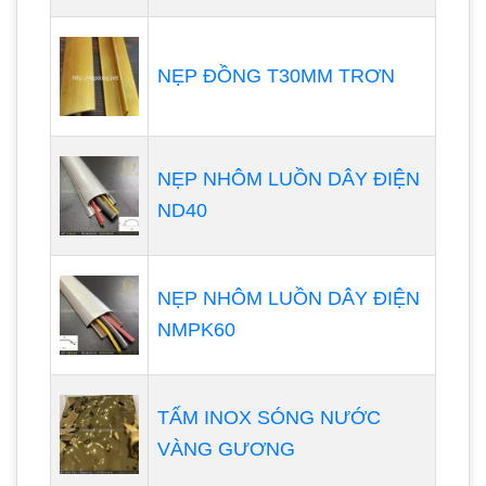
NẸP ĐỒNG T30MM TRƠN
NẸP NHÔM LUỒN DÂY ĐIỆN
ND40
NẸP NHÔM LUỒN DÂY ĐIỆN
NMPK60
TẤM INOX SÓNG NƯỚC
VÀNG GƯƠNG