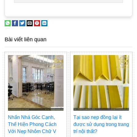
Bài viết liên quan
Nhấn Nhá Góc Cạnh,
Tại sao nẹp đồng lại ít
Thể Hiện Phong Cách
được sử dụng trong trang
Với Nẹp Nhôm Chữ V
trí nội thất?