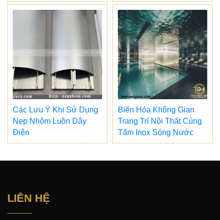
Các Lưu Ý Khi Sử Dụng
Biến Hóa Không Gian
Nẹp Nhôm Luồn Dây
Trang Trí Nội Thất Cùng
Điện
Tấm Inox Sóng Nước
LIÊN HỆ