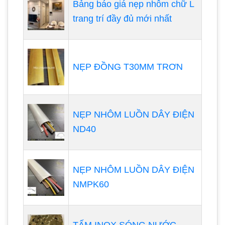
Bảng báo giá nẹp nhôm chữ L
trang trí đầy đủ mới nhất
NẸP ĐỒNG T30MM TRƠN
NẸP NHÔM LUỒN DÂY ĐIỆN
ND40
NẸP NHÔM LUỒN DÂY ĐIỆN
NMPK60
TẤM INOX SÓNG NƯỚC