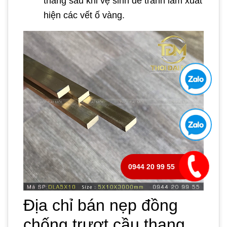
thang sau khi vệ sinh để tránh làm xuất
hiện các vết ố vàng.
0944 20 99 55
Địa chỉ bán nẹp đồng
chống trượt cầu thang