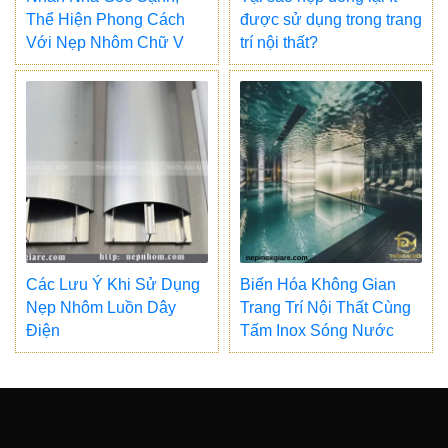
Thể Hiện Phong Cách
được sử dụng trong trang
Với Nẹp Nhôm Chữ V
trí nội thất?
Các Lưu Ý Khi Sử Dụng
Biến Hóa Không Gian
Nẹp Nhôm Luồn Dây
Trang Trí Nội Thất Cùng
Điện
Tấm Inox Sóng Nước