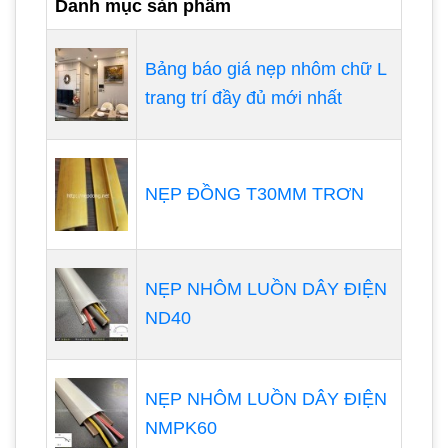
Danh mục sản phẩm
Bảng báo giá nẹp nhôm chữ L
trang trí đầy đủ mới nhất
NẸP ĐỒNG T30MM TRƠN
NẸP NHÔM LUỒN DÂY ĐIỆN
ND40
NẸP NHÔM LUỒN DÂY ĐIỆN
NMPK60