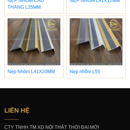
NẸP NHÔM CẦU
NẸP NHÔM L41X12MM
THANG L35MM
Nẹp Nhôm L41X20MM
Nẹp nhôm L55
LIÊN HỆ
CTY TNHH TM XD NỘI THẤT THỜI ĐẠI MỚI