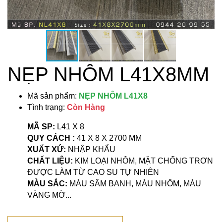
NẸP NHÔM L41X8MM
Mã sản phẩm:
NẸP NHÔM L41X8
Tình trạng:
Còn Hàng
MÃ SP:
L41 X 8
QUY CÁCH :
41 X 8 X 2700 MM
XUẤT XỨ:
NHẬP KHẨU
CHẤT LIỆU:
KIM LOẠI NHÔM, MẶT CHỐNG TRƠN
ĐƯỢC LÀM TỪ CAO SU TỰ NHIÊN
MÀU SẮC:
MÀU SÂM BANH, MÀU NHÔM, MÀU
VÀNG MỜ...