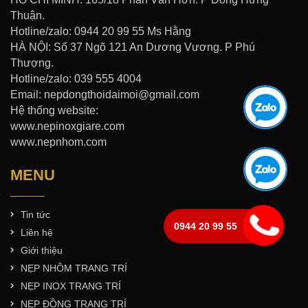
Thuận.
Hotline/zalo: 0944 20 99 55 Ms Hằng
HÀ NỘI: Số 37 Ngõ 121 An Dương Vương. P Phú
Thượng.
Hotline/zalo: 039 555 4004
Email: nepdongthoidaimoi@gmail.com
Hệ thống website:
www.nepinoxgiare.com
www.nepnhom.com
MENU
Tin tức
0944 20 99 55
Liên hệ
Giới thiệu
NẸP NHÔM TRANG TRÍ
NẸP INOX TRANG TRÍ
NẸP ĐỒNG TRANG TRÍ