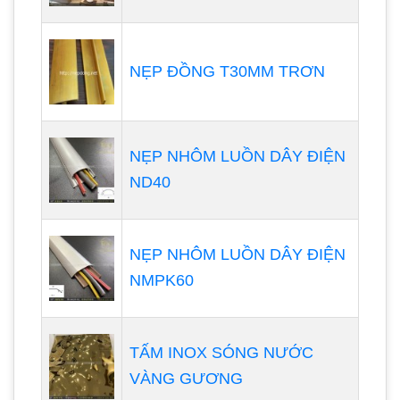
NẸP ĐỒNG T30MM TRƠN
NẸP NHÔM LUỒN DÂY ĐIỆN
ND40
NẸP NHÔM LUỒN DÂY ĐIỆN
NMPK60
TẤM INOX SÓNG NƯỚC
VÀNG GƯƠNG