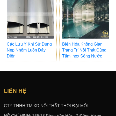
Các Lưu Ý Khi Sử Dụng
Biến Hóa Không Gian
Nẹp Nhôm Luồn Dây
Trang Trí Nội Thất Cùng
Điện
Tấm Inox Sóng Nước
LIÊN HỆ
CTY TNHH TM XD NỘI THẤT THỜI ĐẠI MỚI
HỒ CHÍ MINH: 165/18 Phan Văn Hớn. P Đông Hưng