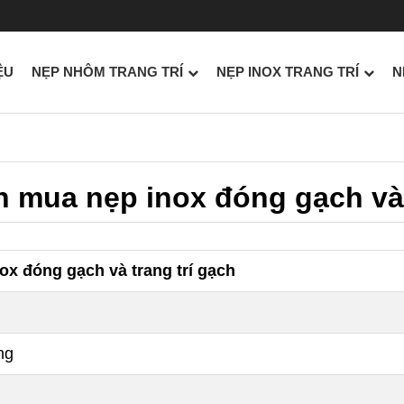
ỆU
NẸP NHÔM TRANG TRÍ
NẸP INOX TRANG TRÍ
N
 mua nẹp inox đóng gạch và 
x đóng gạch và trang trí gạch
ựng