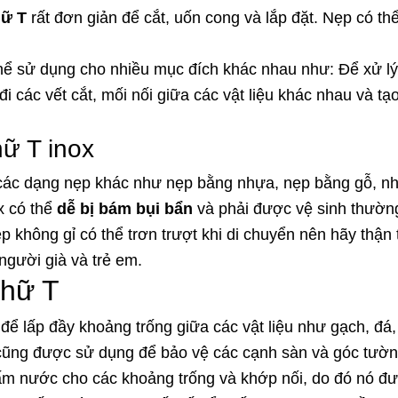
hữ T
rất đơn giản để cắt, uốn cong và lắp đặt. Nẹp có thể
hể sử dụng cho nhiều mục đích khác nhau như: Để xử lý 
i các vết cắt, mối nối giữa các vật liệu khác nhau và tạo
ữ T inox
các dạng nẹp khác như nẹp bằng nhựa, nẹp bằng gỗ, nh
x có thể
dễ bị bám bụi bẩn
và phải được vệ sinh thườn
 không gỉ có thể trơn trượt khi di chuyển nên hãy thận 
người già và trẻ em.
chữ T
ể lấp đầy khoảng trống giữa các vật liệu như gạch, đá
ẹp cũng được sử dụng để bảo vệ các cạnh sàn và góc tườn
m nước cho các khoảng trống và khớp nối, do đó nó đư