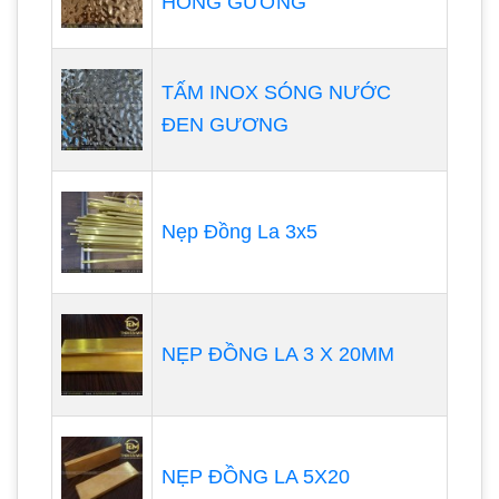
HỒNG GƯƠNG
TẤM INOX SÓNG NƯỚC
ĐEN GƯƠNG
Nẹp Đồng La 3x5
NẸP ĐỒNG LA 3 X 20MM
NẸP ĐỒNG LA 5X20