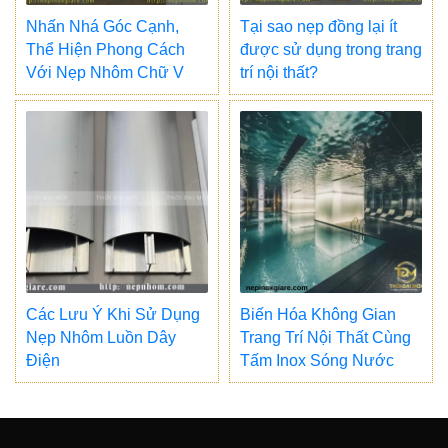
Nhấn Nhá Góc Cạnh,
Tại sao nẹp đồng lại ít
Thể Hiện Phong Cách
được sử dụng trong trang
Với Nẹp Nhôm Chữ V
trí nội thất?
Các Lưu Ý Khi Sử Dụng
Biến Hóa Không Gian
Nẹp Nhôm Luồn Dây
Trang Trí Nội Thất Cùng
Điện
Tấm Inox Sóng Nước