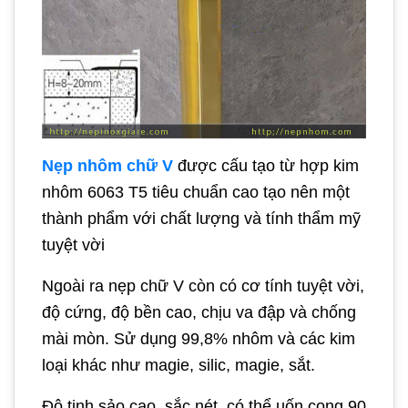
Nẹp nhôm chữ V
được cấu tạo từ hợp kim
nhôm 6063 T5 tiêu chuẩn cao tạo nên một
thành phẩm với chất lượng và tính thẩm mỹ
tuyệt vời
Ngoài ra nẹp chữ V còn có cơ tính tuyệt vời,
độ cứng, độ bền cao, chịu va đập và chống
mài mòn. Sử dụng 99,8% nhôm và các kim
loại khác như magie, silic, magie, sắt.
Độ tinh sảo cao, sắc nét, có thể uốn cong 90