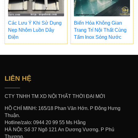
Các Lưu Ý Khi Sử Dụng
Biến Hóa Không Gian
Nẹp Nhôm Luồn Dây
Trang Trí Nội Thất Cùng
Điện
Tấm Inox Sóng Nước
LIÊN HỆ
CTY TNHH TM XD NỘI THẤT THỜI ĐẠI MỚI
HỒ CHÍ MINH: 165/18 Phan Văn Hớn. P Đông Hưng
Thuận.
Hotline/zalo: 0944 20 99 55 Ms Hằng
HÀ NỘI: Số 37 Ngõ 121 An Dương Vương. P Phú
Thượng.