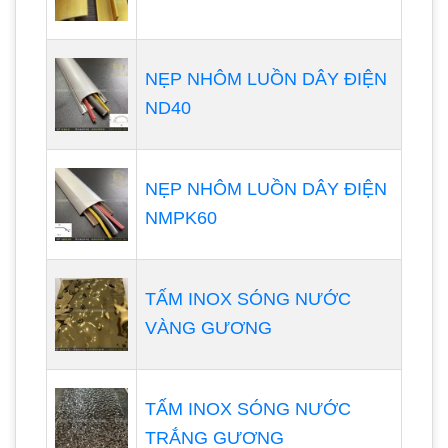
NẸP NHÔM LUỒN DÂY ĐIỆN
ND40
NẸP NHÔM LUỒN DÂY ĐIỆN
NMPK60
TẤM INOX SÓNG NƯỚC
VÀNG GƯƠNG
TẤM INOX SÓNG NƯỚC
TRẮNG GƯƠNG