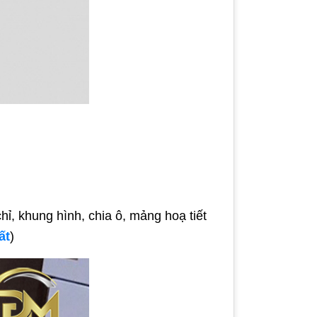
chỉ, khung hình, chia ô, mảng hoạ tiết
ất
)