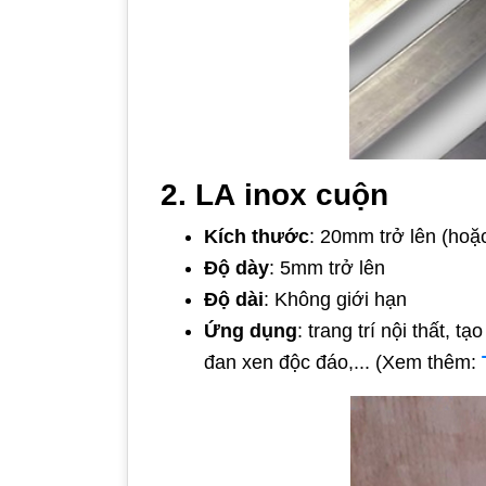
2. LA inox cuộn
Kích thước
: 20mm trở lên (hoặ
Độ dày
: 5mm trở lên
Độ dài
: Không giới hạn
Ứng dụng
: trang trí nội thất, 
đan xen độc đáo,... (Xem thêm: