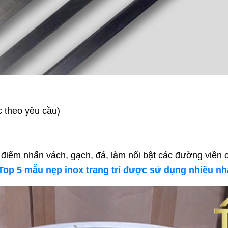
c theo yêu cầu)
tạo điểm nhấn vách, gạch, đá, làm nổi bật các đường viền 
Top 5 mẫu nẹp inox trang trí được sử dụng nhiều nh