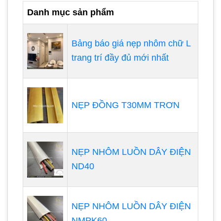
Danh mục sản phẩm
Bảng báo giá nẹp nhôm chữ L
trang trí đầy đủ mới nhất
NẸP ĐỒNG T30MM TRƠN
NẸP NHÔM LUỒN DÂY ĐIỆN
ND40
NẸP NHÔM LUỒN DÂY ĐIỆN
NMPK60