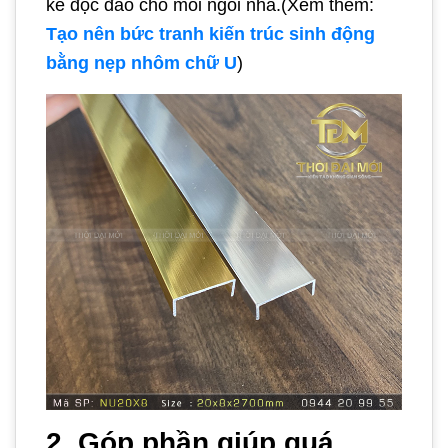
kế độc đáo cho mỗi ngôi nhà.(Xem thêm:
Tạo nên bức tranh kiến trúc sinh động
bằng nẹp nhôm chữ U
)
2. Góp phần giúp quá