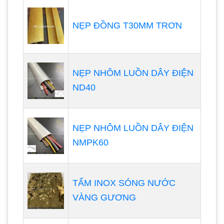
NẸP ĐỒNG T30MM TRƠN
NẸP NHÔM LUỒN DÂY ĐIỆN
ND40
NẸP NHÔM LUỒN DÂY ĐIỆN
NMPK60
TẤM INOX SÓNG NƯỚC
VÀNG GƯƠNG