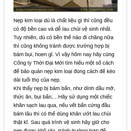
Nẹp kim loại dù là chất liệu gì thì cũng đều
có độ bền cao và dễ lau chùi vệ sinh nhất.
Tuy nhiên, dù có bền thế nào đi chăng nữa
thì cũng không tránh được trường hợp bị
bám bụi, hoen gỉ. Vì vậy hôm nay hãy cùng
Công ty Thời Đại Mới tìm hiểu một số cách
để bảo quản nẹp kim loại đúng cách để kéo
dài tuổi thọ của nẹp.
Khi thấy nẹp bị bám bẩn, như dính dầu mỡ,
thức ăn, bụi bẩn,…Hãy sử dụng một chiếc
khăn sạch lau qua, nếu vết bẩn cứng đầu
bám lâu thì có thể dùng khăn ướt lau chùi
thật kĩ. Sau quá trình vệ sinh hãy giữ cho
nẹp được khô ráo, tránh trường hợp để