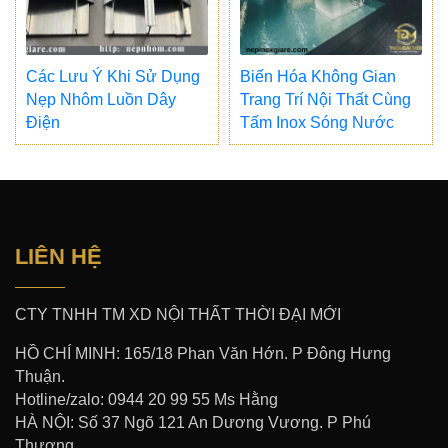
Các Lưu Ý Khi Sử Dụng
Biến Hóa Không Gian
Nẹp Nhôm Luồn Dây
Trang Trí Nội Thất Cùng
Điện
Tấm Inox Sóng Nước
LIÊN HỆ
CTY TNHH TM XD NỘI THẤT THỜI ĐẠI MỚI
HỒ CHÍ MINH: 165/18 Phan Văn Hớn. P Đông Hưng
Thuận.
Hotline/zalo: 0944 20 99 55 Ms Hằng
HÀ NỘI: Số 37 Ngõ 121 An Dương Vương. P Phú
Thượng.