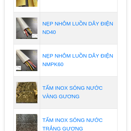
NẸP NHÔM LUỒN DÂY ĐIỆN
ND40
NẸP NHÔM LUỒN DÂY ĐIỆN
NMPK60
TẤM INOX SÓNG NƯỚC
VÀNG GƯƠNG
TẤM INOX SÓNG NƯỚC
TRẮNG GƯƠNG