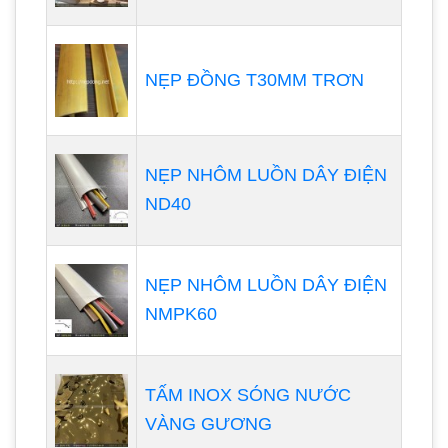
NẸP ĐỒNG T30MM TRƠN
NẸP NHÔM LUỒN DÂY ĐIỆN
ND40
NẸP NHÔM LUỒN DÂY ĐIỆN
NMPK60
TẤM INOX SÓNG NƯỚC
VÀNG GƯƠNG