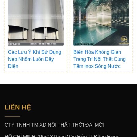
Các Lưu Ý Khi Sử Dụng
Biến Hóa Không Gian
Nẹp Nhôm Luồn Dây
Trang Trí Nội Thất Cùng
Điện
Tấm Inox Sóng Nước
LIÊN HỆ
CTY TNHH TM XD NỘI THẤT THỜI ĐẠI MỚI
HỒ CHÍ MINH: 165/18 Phan Văn Hớn. P Đông Hưng