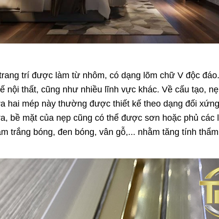
ệu trang trí được làm từ nhôm, có dạng lõm chữ V độc đ
 kế nội thất, cũng như nhiều lĩnh vực khác. Về cấu tạo
ữa hai mép này thường được thiết kế theo dạng đối xứn
a, bề mặt của nẹp cũng có thể được sơn hoặc phủ các 
àm trắng bóng, đen bóng, vân gỗ,... nhằm tăng tính thẩ