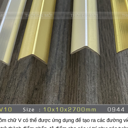
ôm chữ V có thể được ứng dụng để tạo ra các đường viề