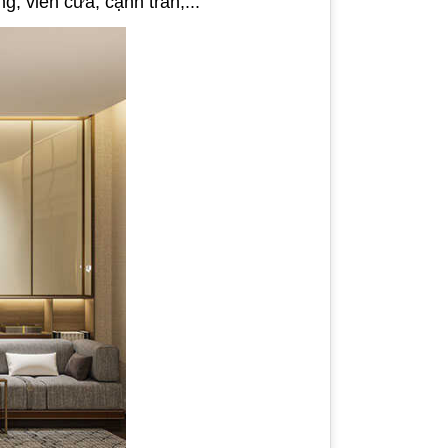
, viền cửa, cạnh trần,...