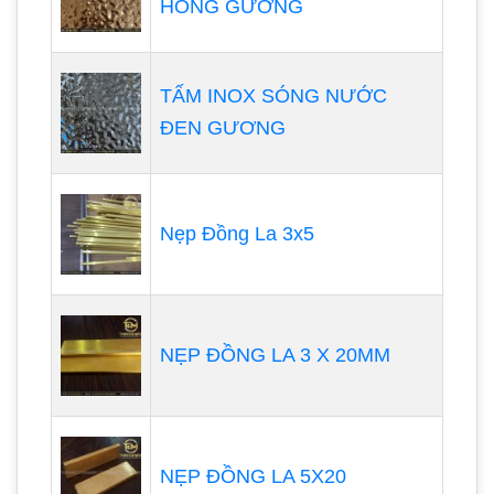
HỒNG GƯƠNG
TẤM INOX SÓNG NƯỚC
ĐEN GƯƠNG
Nẹp Đồng La 3x5
NẸP ĐỒNG LA 3 X 20MM
NẸP ĐỒNG LA 5X20