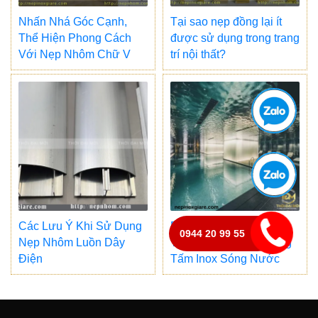
Nhấn Nhá Góc Cạnh,
Tại sao nẹp đồng lại ít
Thể Hiện Phong Cách
được sử dụng trong trang
Với Nẹp Nhôm Chữ V
trí nội thất?
Các Lưu Ý Khi Sử Dụng
Biến Hóa Không Gian
0944 20 99 55
Nẹp Nhôm Luồn Dây
Trang Trí Nội Thất Cùng
Điện
Tấm Inox Sóng Nước