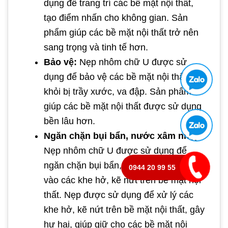
dụng để trang trí các bề mặt nội thất,
tạo điểm nhấn cho không gian. Sản
phẩm giúp các bề mặt nội thất trở nên
sang trọng và tinh tế hơn.
Bảo vệ:
Nẹp nhôm chữ U được sử
dụng để bảo vệ các bề mặt nội thất
khỏi bị trầy xước, va đập. Sản phẩm
giúp các bề mặt nội thất được sử dụng
bền lâu hơn.
Ngăn chặn bụi bẩn, nước xâm nhập:
Nẹp nhôm chữ U được sử dụng để
ngăn chặn bụi bẩn, nước xâm nhập
0944 20 99 55
vào các khe hở, kẽ nứt trên bề mặt nội
thất. Nẹp được sử dụng để xử lý các
khe hở, kẽ nứt trên bề mặt nội thất, gây
hư hại, giúp giữ cho các bề mặt nội