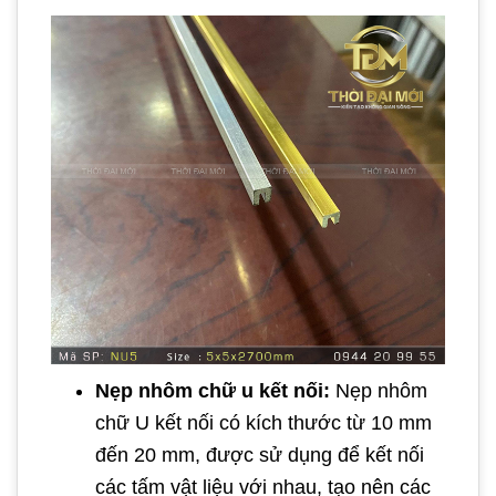
Nẹp nhôm chữ u kết nối:
Nẹp nhôm
chữ U kết nối có kích thước từ 10 mm
đến 20 mm, được sử dụng để kết nối
các tấm vật liệu với nhau, tạo nên các