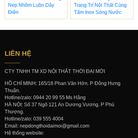
Nẹp Nhôm Luồn Dây
Trang Trí Nội Thất Cùng
Điện
Tấm Inox Sóng Nước
LIÊN HỆ
CTY TNHH TM XD NỘI THẤT THỜI ĐẠI MỚI
HỒ CHÍ MINH: 165/18 Phan Văn Hớn. P Đông Hưng
Thuận.
Hotline/zalo: 0944 20 99 55 Ms Hằng
HÀ NỘI: Số 37 Ngõ 121 An Dương Vương. P Phú
Thượng.
Hotline/zalo: 039 555 4004
Email: nepdongthoidaimoi@gmail.com
Hệ thống website: