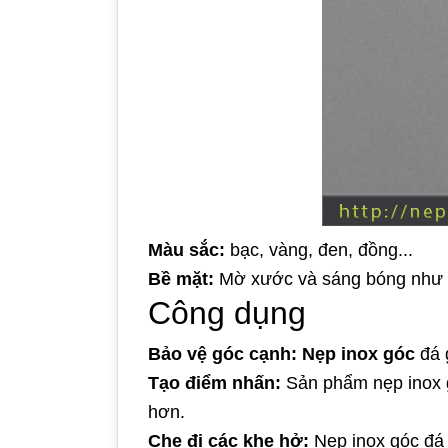
Màu sắc:
bạc, vàng, đen, đồng...
Bề mặt:
Mờ xước và sáng bóng như g
Công dụng
Bảo vệ góc cạnh:
Nẹp inox góc
đá g
Tạo điểm nhấn:
Sản phẩm nẹp inox gó
hơn.
Che đi các khe hở:
Nẹp inox góc đá 