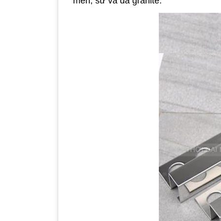
men, sứ và đá granite.