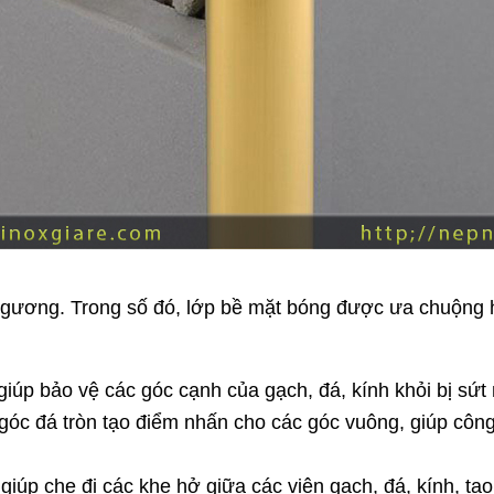
ương. Trong số đó, lớp bề mặt bóng được ưa chuộng h
iúp bảo vệ các góc cạnh của gạch, đá, kính khỏi bị sứt
c đá tròn tạo điểm nhấn cho các góc vuông, giúp công t
giúp che đi các khe hở giữa các viên gạch, đá, kính, tạ