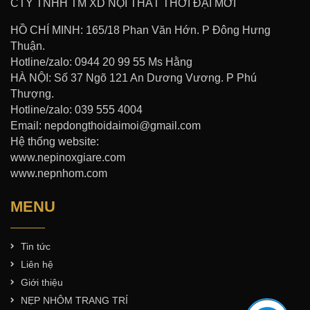
CTY TNHH TM XD NỘI THẤT THỜI ĐẠI MỚI
HỒ CHÍ MINH: 165/18 Phan Văn Hớn. P Đông Hưng
Thuận.
Hotline/zalo: 0944 20 99 55 Ms Hằng
HÀ NỘI: Số 37 Ngõ 121 An Dương Vương. P Phú
Thượng.
Hotline/zalo: 039 555 4004
Email: nepdongthoidaimoi@gmail.com
Hệ thống website:
www.nepinoxgiare.com
www.nepnhom.com
MENU
Tin tức
Liên hệ
Giới thiệu
NẸP NHÔM TRANG TRÍ