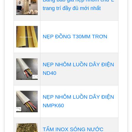
trang trí đầy đủ mới nhất
NẸP ĐỒNG T30MM TRƠN
NẸP NHÔM LUỒN DÂY ĐIỆN
ND40
NẸP NHÔM LUỒN DÂY ĐIỆN
NMPK60
TẤM INOX SÓNG NƯỚC