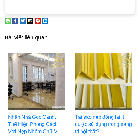
Bài viết liên quan
Nhấn Nhá Góc Cạnh,
Tại sao nẹp đồng lại ít
Thể Hiện Phong Cách
được sử dụng trong trang
Với Nẹp Nhôm Chữ V
trí nội thất?