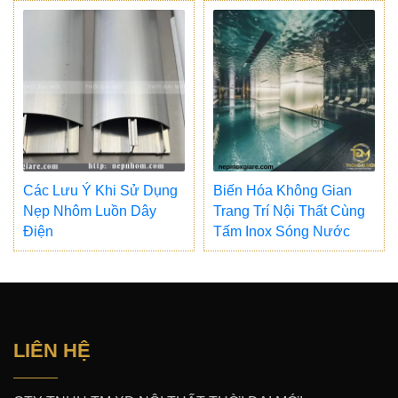
Các Lưu Ý Khi Sử Dụng
Biến Hóa Không Gian
Nẹp Nhôm Luồn Dây
Trang Trí Nội Thất Cùng
Điện
Tấm Inox Sóng Nước
LIÊN HỆ