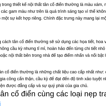
rong thiết kế nội thất tân cổ điển thường là màu xám,
ác gam màu như trên là quá trình sáng tạo vì thế không
ó một sự kết hợp riêng. Chính đặc trưng này mang lại một
g cách tân cổ điển thường sẽ sử dụng các họa tiết, hoa v
ông cầu kỳ nhưng tỉ mỉ, hoàn hảo đến từng chi tiết nhỏ
ặc nội thất bên trong nhà để tạo điểm nhấn và nổi bật l
ân cổ điển thường là những chất liệu cao cấp nhất như:
 gia công cẩn thận, cầu kỳ để đạt đến độ tinh xảo tuyệt n
hiện được đẳng cấp và sự quý phái của gia chủ.
ân cổ điển cùng các loại nẹp tra
i