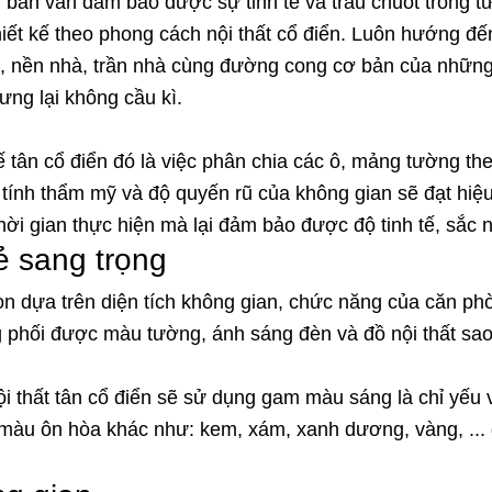
 bản vẫn đảm bảo được sự tinh tế và trau chuốt trong từng
 thiết kế theo phong cách nội thất cổ điển. Luôn hướng 
, nền nhà, trần nhà cùng đường cong cơ bản của những c
ưng lại không cầu kì.
 tân cổ điển đó là việc phân chia các ô, mảng tường theo
 tính thẩm mỹ và độ quyến rũ của không gian sẽ đạt hiệu
ời gian thực hiện mà lại đảm bảo được độ tinh tế, sắc 
vẻ sang trọng
n dựa trên diện tích không gian, chức năng của căn ph
g phối được màu tường, ánh sáng đèn và đồ nội thất sa
ội thất tân cổ điển sẽ sử dụng gam màu sáng là chỉ yếu
g màu ôn hòa khác như: kem, xám, xanh dương, vàng, ...