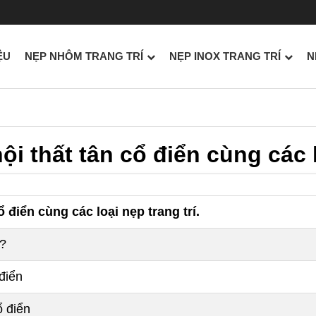
ỆU
NẸP NHÔM TRANG TRÍ
NẸP INOX TRANG TRÍ
N
i thất tân cổ điển cùng các l
ổ điển cùng các loại nẹp trang trí.
ì?
 điển
ổ điển