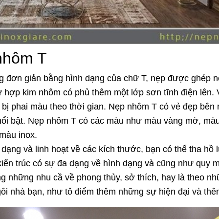
 nhôm T
 đơn giản bằng hình dạng của chữ T, nẹp được ghép nố
 hợp kim nhôm có phủ thêm một lớp sơn tĩnh điện lên. V
bị phai màu theo thời gian. Nẹp nhôm T có vẻ đẹp bên 
 nổi bật. Nẹp nhôm T có các màu như màu vàng mờ, m
màu inox.
ng và linh hoạt về các kích thước, bạn có thể tha hồ 
kiến trúc có sự đa dạng về hình dạng và cũng như quy m
 những nhu cầ về phong thủy, sở thích, hay là theo nh
ôi nhà bạn, như tô điểm thêm những sự hiện đại và thê