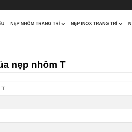
ỆU
NẸP NHÔM TRANG TRÍ
NẸP INOX TRANG TRÍ
N
của nẹp nhôm T
 T