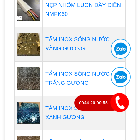
NẸP NHÔM LUỒN DÂY ĐIỆN
NMPK60
TẤM INOX SÓNG NƯỚC
VÀNG GƯƠNG
TẤM INOX SÓNG NƯỚC
TRẮNG GƯƠNG
0944 20 99 55
TẤM INOX SÓNG NƯỚC
XANH GƯƠNG