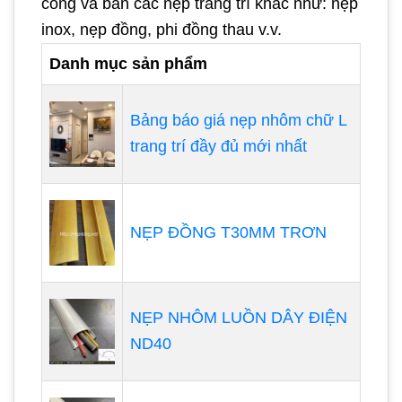
công và bán các nẹp trang trí khác như: nẹp
inox, nẹp đồng, phi đồng thau v.v.
Danh mục sản phẩm
Bảng báo giá nẹp nhôm chữ L
trang trí đầy đủ mới nhất
NẸP ĐỒNG T30MM TRƠN
NẸP NHÔM LUỒN DÂY ĐIỆN
ND40