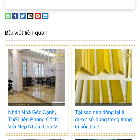
Bài viết liên quan
Nhấn Nhá Góc Cạnh,
Tại sao nẹp đồng lại ít
Thể Hiện Phong Cách
được sử dụng trong trang
Với Nẹp Nhôm Chữ V
trí nội thất?