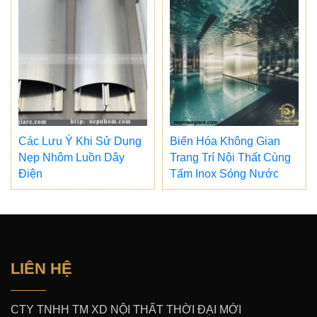
Các Lưu Ý Khi Sử Dụng
Biến Hóa Không Gian
Nẹp Nhôm Luồn Dây
Trang Trí Nội Thất Cùng
Điện
Tấm Inox Sóng Nước
LIÊN HỆ
CTY TNHH TM XD NỘI THẤT THỜI ĐẠI MỚI