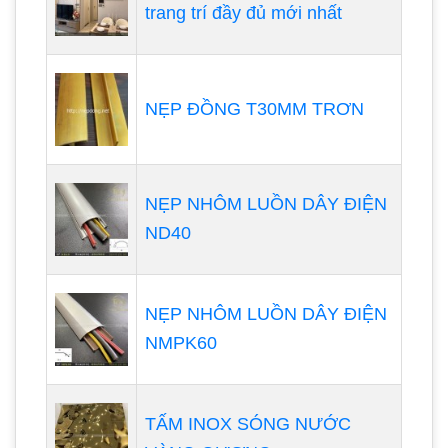
trang trí đầy đủ mới nhất
NẸP ĐỒNG T30MM TRƠN
NẸP NHÔM LUỒN DÂY ĐIỆN
ND40
NẸP NHÔM LUỒN DÂY ĐIỆN
NMPK60
TẤM INOX SÓNG NƯỚC