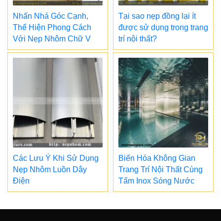
Nhấn Nhá Góc Cạnh,
Tại sao nẹp đồng lại ít
Thể Hiện Phong Cách
được sử dụng trong trang
Với Nẹp Nhôm Chữ V
trí nội thất?
Các Lưu Ý Khi Sử Dụng
Biến Hóa Không Gian
Nẹp Nhôm Luồn Dây
Trang Trí Nội Thất Cùng
Điện
Tấm Inox Sóng Nước