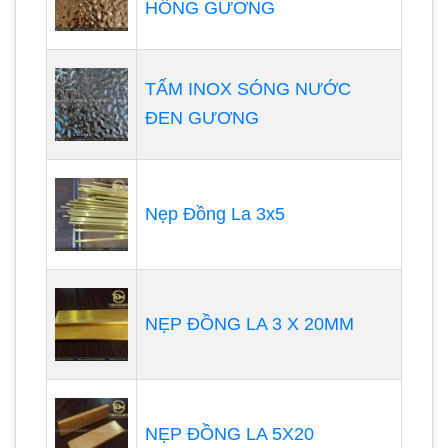
HỒNG GƯƠNG
TẤM INOX SÓNG NƯỚC
ĐEN GƯƠNG
Nẹp Đồng La 3x5
NẸP ĐỒNG LA 3 X 20MM
NẸP ĐỒNG LA 5X20