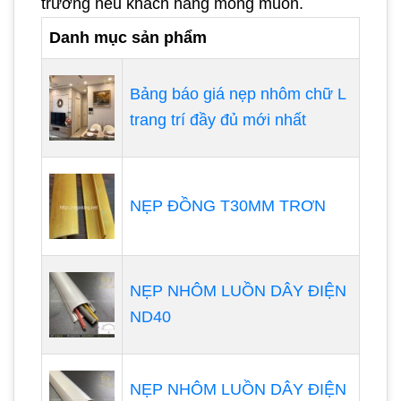
trường nếu khách hàng mong muốn.
Danh mục sản phẩm
Bảng báo giá nẹp nhôm chữ L
trang trí đầy đủ mới nhất
NẸP ĐỒNG T30MM TRƠN
NẸP NHÔM LUỒN DÂY ĐIỆN
ND40
NẸP NHÔM LUỒN DÂY ĐIỆN