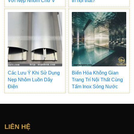
Với Nẹp Nhôm Chữ V
trí nội thất?
Các Lưu Ý Khi Sử Dụng
Biến Hóa Không Gian
Nẹp Nhôm Luồn Dây
Trang Trí Nội Thất Cùng
Điện
Tấm Inox Sóng Nước
LIÊN HỆ