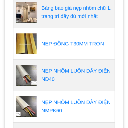
Bảng báo giá nẹp nhôm chữ L
trang trí đầy đủ mới nhất
NẸP ĐỒNG T30MM TRƠN
NẸP NHÔM LUỒN DÂY ĐIỆN
ND40
NẸP NHÔM LUỒN DÂY ĐIỆN
NMPK60