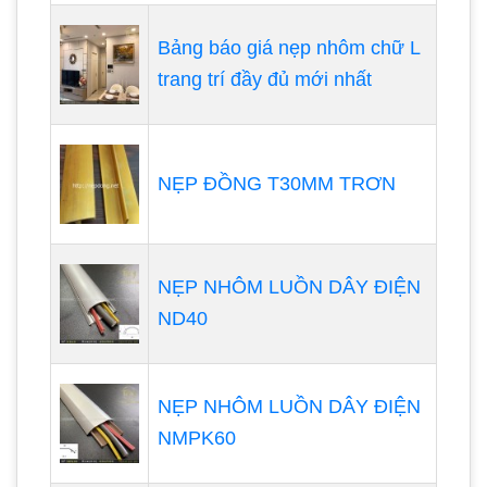
Bảng báo giá nẹp nhôm chữ L
trang trí đầy đủ mới nhất
NẸP ĐỒNG T30MM TRƠN
NẸP NHÔM LUỒN DÂY ĐIỆN
ND40
NẸP NHÔM LUỒN DÂY ĐIỆN
NMPK60