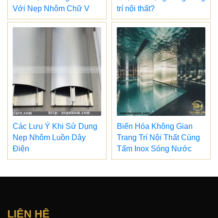
Với Nẹp Nhôm Chữ V
trí nội thất?
Các Lưu Ý Khi Sử Dụng
Biến Hóa Không Gian
Nẹp Nhôm Luồn Dây
Trang Trí Nội Thất Cùng
Điện
Tấm Inox Sóng Nước
LIÊN HỆ