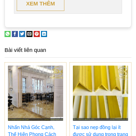
XEM THÊM
Bài viết liên quan
Nhấn Nhá Góc Cạnh,
Tại sao nẹp đồng lại ít
Thể Hiện Phong Cách
được sử dụng trong trang