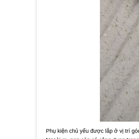
Phụ kiện chủ yếu được lắp ở vị trí gó