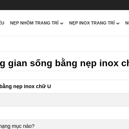
ỆU
NẸP NHÔM TRANG TRÍ
NẸP INOX TRANG TRÍ
N
 gian sống bằng nẹp inox c
bằng nẹp inox chữ U
c hạng mục nào?