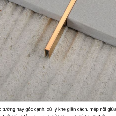
c tường hay góc cạnh, xử lý khe giãn cách, mép nối giữa 