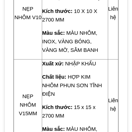
NẸP
Liên
Kích thước:
10 X 10 X
NHÔM V10
hệ
2700 MM
Màu sắc:
MÀU NHÔM,
INOX, VÀNG BÓNG,
VÀNG MỜ, SÂM BANH
Xuất xứ:
NHẬP KHẨU
Chất liệu:
HỢP KIM
NHÔM PHUN SƠN TĨNH
ĐIỆN
NẸP
Liên
NHÔM
Kích thước:
15 x 15 x
hệ
V15MM
2700 MM
Màu sắc:
MÀU NHÔM,