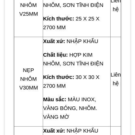
Liên
NHÔM
NHÔM, SƠN TĨNH ĐIỆN
hệ
V25MM
Kích thước:
25 X 25 X
2700 MM
Xuất xứ:
NHẬP KHẨU
Chất liệu:
HỢP KIM
NHÔM, SƠN TĨNH ĐIỆN
NẸP
Liên
Kích thước:
30 X 30 X
NHÔM
hệ
2700 MM
V30MM
Màu sắc:
MÀU INOX,
VÀNG BÓNG, NHÔM.
VÀNG MỜ
Xuất xứ:
NHẬP KHẨU