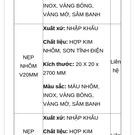
INOX, VÀNG BÓNG,
VÀNG MỜ, SÂM BANH
Xuất xứ:
NHẬP KHẨU
Chất liệu:
HỢP KIM
NHÔM, SƠN TĨNH ĐIỆN
NẸP
Liên
Kích thước:
20 X 20 x
NHÔM
hệ
2700 MM
V20MM
Màu sắc:
MÀU NHÔM,
INOX, VÀNG BÓNG,
VÀNG MỜ, SÂM BANH
Xuất xứ:
NHẬP KHẨU
NẸP
Chất liệu:
HỢP KIM