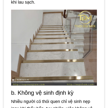
khi lau sạch.
b. Không vệ sinh định kỳ
Nhiều người có thói quen chỉ vệ sinh nẹp