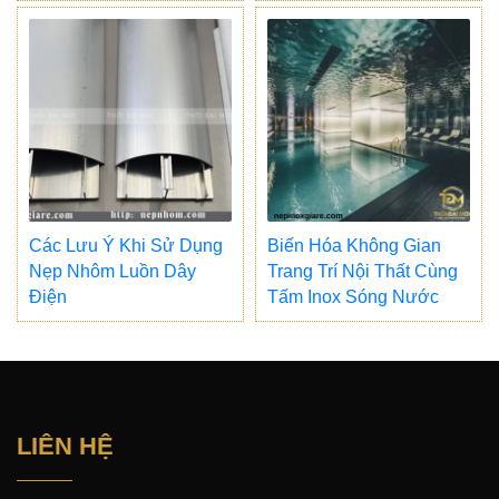
Các Lưu Ý Khi Sử Dụng
Biến Hóa Không Gian
Nẹp Nhôm Luồn Dây
Trang Trí Nội Thất Cùng
Điện
Tấm Inox Sóng Nước
LIÊN HỆ