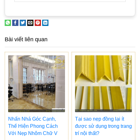
Bài viết liên quan
Nhấn Nhá Góc Cạnh,
Tại sao nẹp đồng lại ít
Thể Hiện Phong Cách
được sử dụng trong trang
Với Nẹp Nhôm Chữ V
trí nội thất?