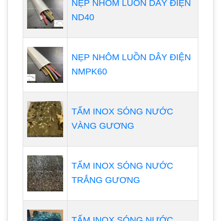
NẸP NHÔM LUỒN DÂY ĐIỆN
ND40
NẸP NHÔM LUỒN DÂY ĐIỆN
NMPK60
TẤM INOX SÓNG NƯỚC
VÀNG GƯƠNG
TẤM INOX SÓNG NƯỚC
TRẮNG GƯƠNG
TẤM INOX SÓNG NƯỚC