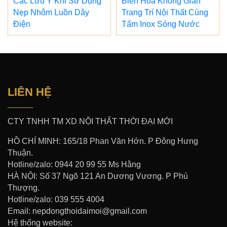
Các Lưu Ý Khi Sử Dụng
Biến Hóa Không Gian
Nẹp Nhôm Luồn Dây
Trang Trí Nội Thất Cùng
Điện
Tấm Inox Sóng Nước
LIÊN HỆ
CTY TNHH TM XD NỘI THẤT THỜI ĐẠI MỚI
HỒ CHÍ MINH: 165/18 Phan Văn Hớn. P Đông Hưng
Thuận.
Hotline/zalo: 0944 20 99 55 Ms Hằng
HÀ NỘI: Số 37 Ngõ 121 An Dương Vương. P Phú
Thượng.
Hotline/zalo: 039 555 4004
Email: nepdongthoidaimoi@gmail.com
Hệ thống website: