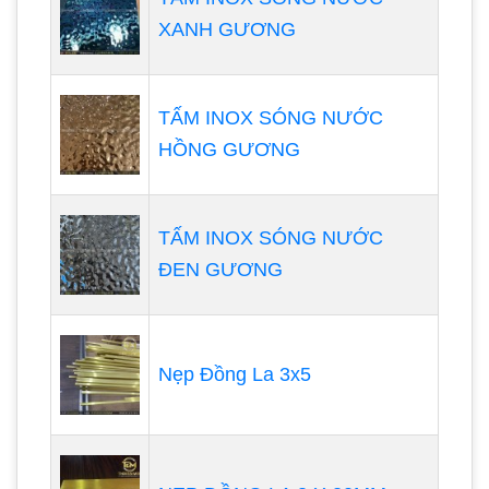
XANH GƯƠNG
TẤM INOX SÓNG NƯỚC
HỒNG GƯƠNG
TẤM INOX SÓNG NƯỚC
ĐEN GƯƠNG
Nẹp Đồng La 3x5