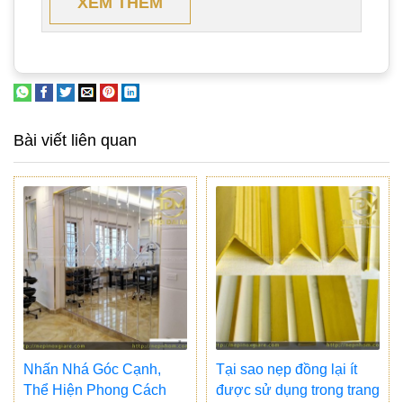
XEM THÊM
Bài viết liên quan
Nhấn Nhá Góc Cạnh,
Tại sao nẹp đồng lại ít
Thể Hiện Phong Cách
được sử dụng trong trang