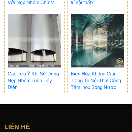
Với Nẹp Nhôm Chữ V
trí nội thất?
Các Lưu Ý Khi Sử Dụng
Biến Hóa Không Gian
Nẹp Nhôm Luồn Dây
Trang Trí Nội Thất Cùng
Điện
Tấm Inox Sóng Nước
LIÊN HỆ