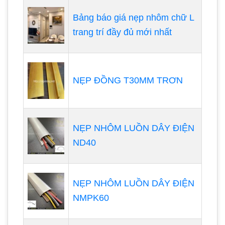
Bảng báo giá nẹp nhôm chữ L
trang trí đầy đủ mới nhất
NẸP ĐỒNG T30MM TRƠN
NẸP NHÔM LUỒN DÂY ĐIỆN
ND40
NẸP NHÔM LUỒN DÂY ĐIỆN
NMPK60