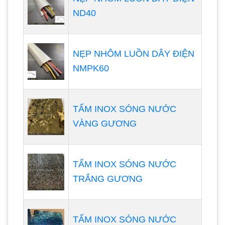
ND40
NẸP NHÔM LUỒN DÂY ĐIỆN
NMPK60
TẤM INOX SÓNG NƯỚC
VÀNG GƯƠNG
TẤM INOX SÓNG NƯỚC
TRẮNG GƯƠNG
TẤM INOX SÓNG NƯỚC