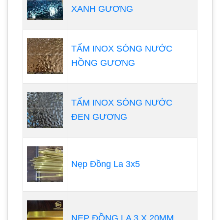
XANH GƯƠNG
TẤM INOX SÓNG NƯỚC
HỒNG GƯƠNG
TẤM INOX SÓNG NƯỚC
ĐEN GƯƠNG
Nẹp Đồng La 3x5
NẸP ĐỒNG LA 3 X 20MM