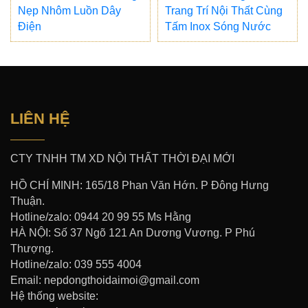
Nẹp Nhôm Luồn Dây
Trang Trí Nội Thất Cùng
Điện
Tấm Inox Sóng Nước
LIÊN HỆ
CTY TNHH TM XD NỘI THẤT THỜI ĐẠI MỚI
HỒ CHÍ MINH: 165/18 Phan Văn Hớn. P Đông Hưng
Thuận.
Hotline/zalo: 0944 20 99 55 Ms Hằng
HÀ NỘI: Số 37 Ngõ 121 An Dương Vương. P Phú
Thượng.
Hotline/zalo: 039 555 4004
Email: nepdongthoidaimoi@gmail.com
Hệ thống website: