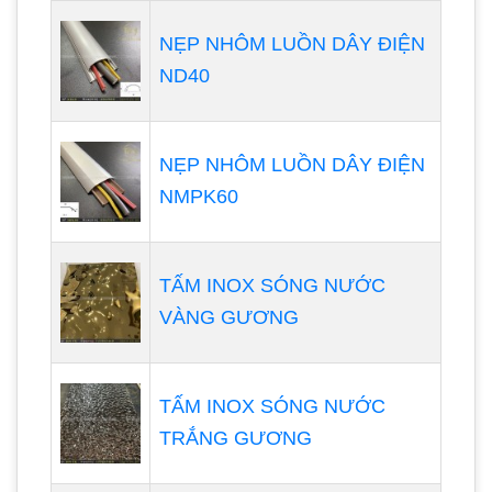
NẸP NHÔM LUỒN DÂY ĐIỆN
ND40
NẸP NHÔM LUỒN DÂY ĐIỆN
NMPK60
TẤM INOX SÓNG NƯỚC
VÀNG GƯƠNG
TẤM INOX SÓNG NƯỚC
TRẮNG GƯƠNG