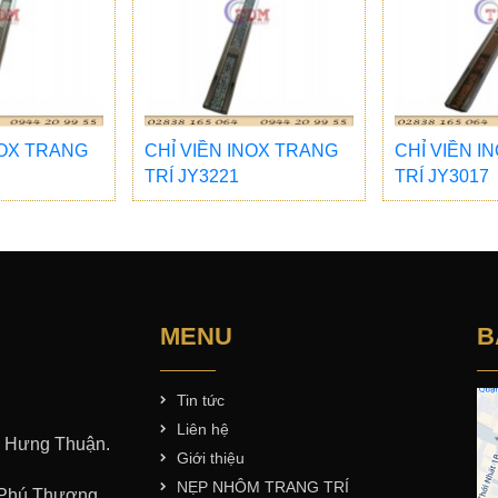
NOX TRANG
CHỈ VIỀN INOX TRANG
CHỈ VIỀN I
TRÍ JY3221
TRÍ JY3017
MENU
B
Tin tức
Liên hệ
 Hưng Thuận.
Giới thiệu
NẸP NHÔM TRANG TRÍ
 Phú Thượng.