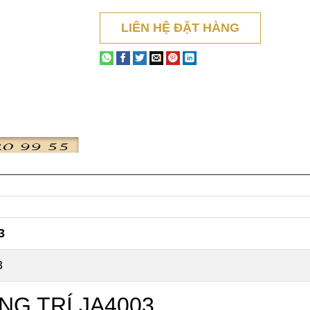
LIÊN HỆ ĐẶT HÀNG
3
3
NG TRÍ JA4003