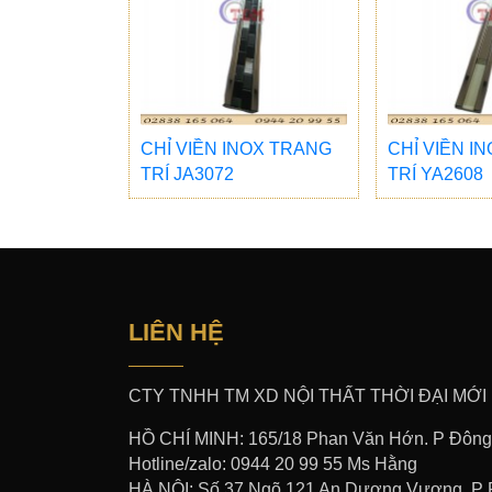
CHỈ VIỀN INOX TRANG
CHỈ VIỀN I
TRÍ JA3072
TRÍ YA2608
LIÊN HỆ
CTY TNHH TM XD NỘI THẤT THỜI ĐẠI MỚI
HỒ CHÍ MINH: 165/18 Phan Văn Hớn. P Đông
Hotline/zalo: 0944 20 99 55 Ms Hằng
HÀ NỘI: Số 37 Ngõ 121 An Dương Vương. P