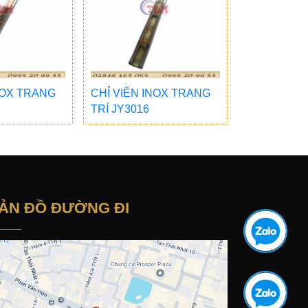
NOX TRANG
CHỈ VIỀN INOX TRANG
TRÍ JY3016
ẢN ĐỒ ĐƯỜNG ĐI