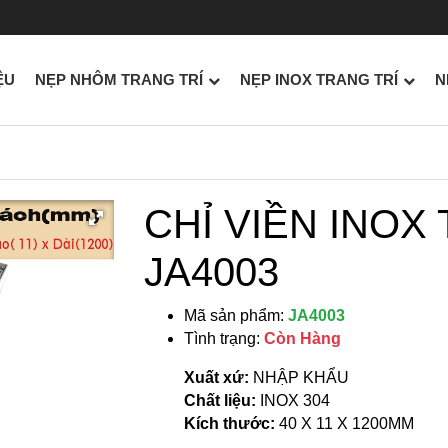
ỆU
NẸP NHÔM TRANG TRÍ
NẸP INOX TRANG TRÍ
N
CHỈ VIỀN INOX
JA4003
Mã sản phẩm:
JA4003
Tình trạng:
Còn Hàng
Xuất xứ:
NHẬP KHẨU
Chất liệu:
INOX 304
Kích thước:
40 X 11 X 1200MM