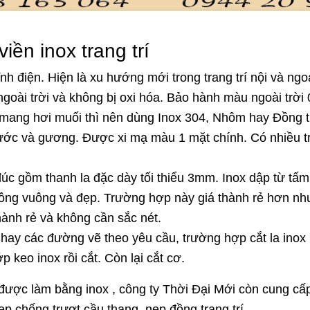
iền inox trang trí
nh điện. Hiện là xu hướng mới trong trang trí nội và ngo
ngoài trời và không bị oxi hóa. Bảo hành màu ngoài trờ
c mang hơi muối thì nên dùng Inox 304, Nhôm hay Đồng t
t xước và gương. Được xi mạ màu 1 mặt chính. Có nhiề
 đúc gồm thanh la đặc dày tối thiểu 3mm. Inox dập từ tấ
ông vuông và đẹp. Trường hợp này giá thành rẻ hơn nh
ành rẻ và không cần sắc nét.
t hay các đường vẽ theo yêu cầu, trường hợp cắt la inox
p keo inox rồi cắt. Còn lại cắt cơ.
 được làm bằng inox , công ty Thời Đại Mới còn cung cấp
nẹp chống trượt cầu thang, nẹp đồng trang trí, ...